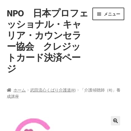
NPO 日本プロフェ
ナ
コ
メニュー
ビ
ン
ッショナル・キャ
ゲ
テ
リア・カウンセラ
ー
ン
シ
ツ
ー協会 クレジッ
ョ
へ
ン
ス
トカード決済ペー
へ
キ
ジ
ス
ッ
キ
プ
ホーム
ッ
ホーム
武田流心くばり介護道(R)
「介護傾聴師（R)」養
プ
成講座
マイアカウント
特定商取引法に基づく表記
カート