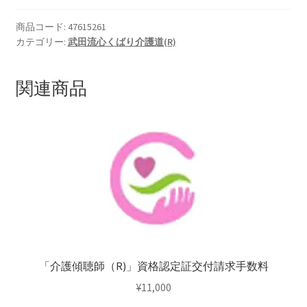
聴
師
商品コード:
47615261
カテゴリー:
武田流心くばり介護道(R)
（R)」
養
成
関連商品
講
座
個
「介護傾聴師（R)」資格認定証交付請求手数料
¥
11,000