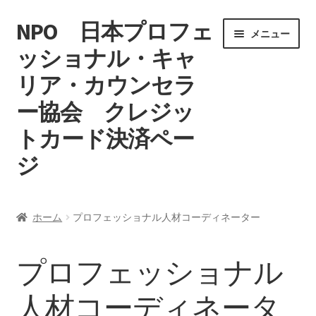
NPO 日本プロフェ
ナ
コ
メニュー
ビ
ン
ッショナル・キャ
ゲ
テ
リア・カウンセラ
ー
ン
シ
ツ
ー協会 クレジッ
ョ
へ
ン
ス
トカード決済ペー
へ
キ
ジ
ス
ッ
キ
プ
ホーム
ッ
ホーム
プロフェッショナル人材コーディネーター
プ
マイアカウント
プロフェッショナル
特定商取引法に基づく表記
人材コーディネータ
カート