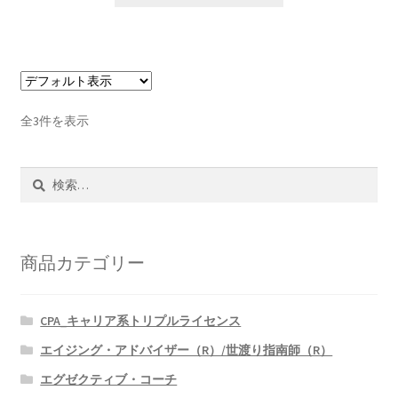
全3件を表示
検
索:
商品カテゴリー
CPA_キャリア系トリプルライセンス
エイジング・アドバイザー（R）/世渡り指南師（R）
エグゼクティブ・コーチ