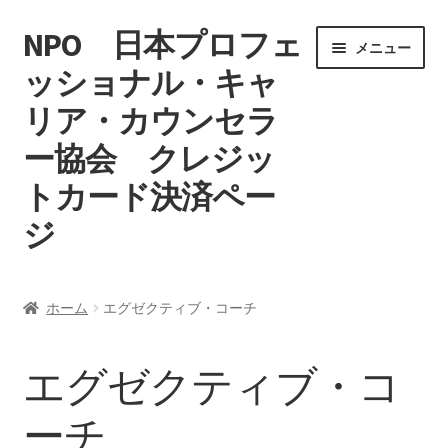
NPO 日本プロフェ
ナ
コ
メニュー
ビ
ン
ッショナル・キャ
ゲ
テ
リア・カウンセラ
ー
ン
シ
ツ
ー協会 クレジッ
ョ
へ
ン
ス
トカード決済ペー
へ
キ
ジ
ス
ッ
キ
プ
ホーム
ッ
ホーム
エグゼクティブ・コーチ
プ
マイアカウント
エグゼクティブ・コ
特定商取引法に基づく表記
ーチ
カート