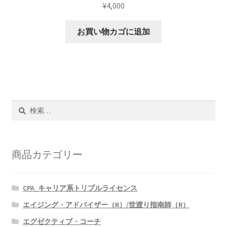
¥
4,000
お買い物カゴに追加
検
索:
商品カテゴリー
CPA_キャリア系トリプルライセンス
エイジング・アドバイザー（R）/世渡り指南師（R）
エグゼクティブ・コーチ