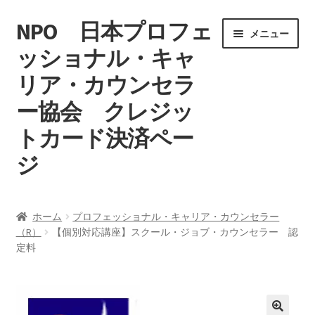
NPO 日本プロフェ
ナ
コ
メニュー
ビ
ン
ッショナル・キャ
ゲ
テ
リア・カウンセラ
ー
ン
シ
ツ
ー協会 クレジッ
ョ
へ
ン
ス
トカード決済ペー
へ
キ
ジ
ス
ッ
キ
プ
ホーム
ッ
ホーム
プロフェッショナル・キャリア・カウンセラー
プ
（R）
【個別対応講座】スクール・ジョブ・カウンセラー 認
マイアカウント
定料
特定商取引法に基づく表記
カート