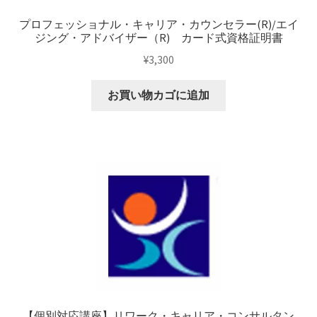
ー
プロフェッショナル・キャリア・カウンセラー(R)/エイ
認
ジング・アドバイザー（R) カード式資格証明書
定
¥
3,300
料
個
お買い物カゴに追加
【個別対応講座】リワーク・キャリア・コンサルタン