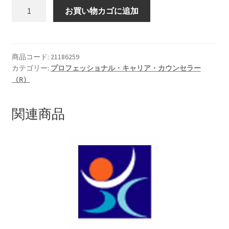
【個
お買い物カゴに追加
別
対
応
講
商品コード:
21186259
カテゴリー:
プロフェッショナル・キャリア・カウンセラー
座】
（R）
ス
ク
ー
関連商品
ル・
ジ
ョ
ブ・
カ
ウ
ン
セ
ラ