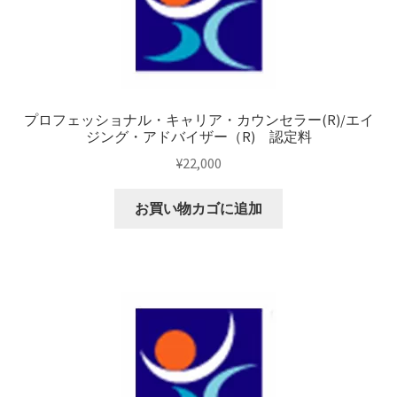
カ
ウ
ン
セ
ラ
ー
プロフェッショナル・キャリア・カウンセラー(R)/エイ
ジング・アドバイザー（R) 認定料
®
¥
22,000
資
格
認
お買い物カゴに追加
定
料
(PCC
単
独)
個