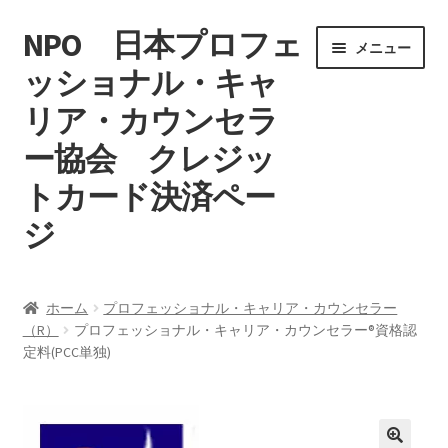
NPO 日本プロフェ
ナ
コ
メニュー
ビ
ン
ッショナル・キャ
ゲ
テ
リア・カウンセラ
ー
ン
シ
ツ
ー協会 クレジッ
ョ
へ
ン
ス
トカード決済ペー
へ
キ
ジ
ス
ッ
キ
プ
ホーム
ッ
ホーム
プロフェッショナル・キャリア・カウンセラー
プ
（R）
プロフェッショナル・キャリア・カウンセラー®資格認
マイアカウント
定料(PCC単独)
特定商取引法に基づく表記
カート