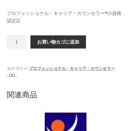
プロフェッショナル・キャリア・カウンセラー®の資格
認定証
プ
お買い物カゴに追加
ロ
フ
ェ
ッ
カテゴリー:
プロフェッショナル・キャリア・カウンセラー
（R）
シ
ョ
ナ
関連商品
ル・
キ
ャ
リ
ア・