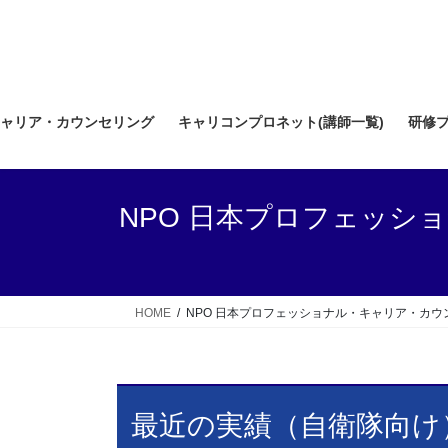
コ
ナ
ン
ビ
テ
ゲ
ン
ー
ツ
シ
ャリア・カウンセリング
キャリコンプロネット(講師一覧)
研修
へ
ョ
ス
ン
キ
に
ッ
移
NPO 日本プロフェッシ
プ
動
HOME
NPO 日本プロフェッショナル・キャリア・カウ
最近の実績（自衛隊向け