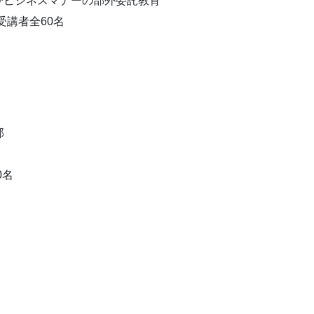
びビジネスマナーの部外委託教育
 受講者全60名
部
0名