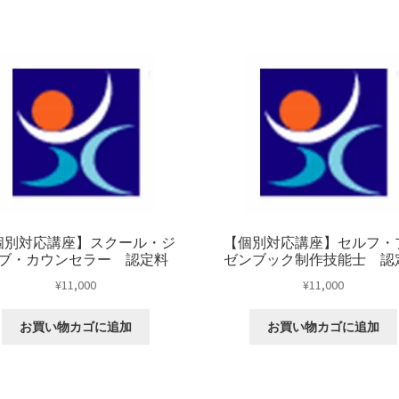
グ・
ジ
ョ
ブ・
カ
ウ
ン
セ
ラ
ー
個別対応講座】スクール・ジ
【個別対応講座】セルフ・
認
ブ・カウンセラー 認定料
ゼンブック制作技能士 認
定
¥
11,000
¥
11,000
料
個
お買い物カゴに追加
お買い物カゴに追加