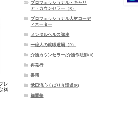
プロフェッショナル・キャリ
ア・カウンセラー（R）
プロフェッショナル人材コーデ
ィネーター
メンタルヘルス講座
一億人の就職道場（R）
介護カウンセラー/介護作法師(R)
再発行
書籍
プレ
武田流心くばり介護道(R)
定料
顧問塾