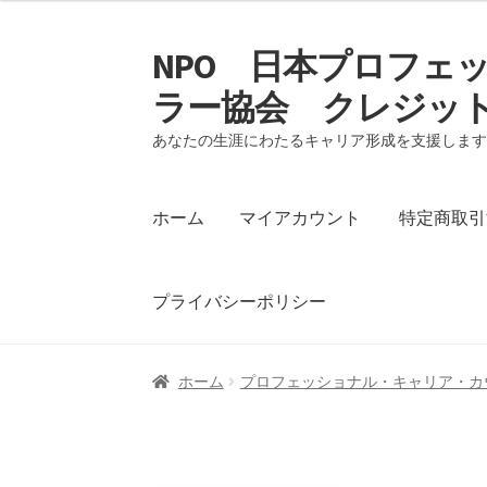
NPO 日本プロフェ
ナ
コ
ビ
ン
ラー協会 クレジッ
ゲ
テ
ー
ン
あなたの生涯にわたるキャリア形成を支援しま
シ
ツ
ョ
へ
ホーム
マイアカウント
特定商取引
ン
ス
へ
キ
ス
ッ
プライバシーポリシー
キ
プ
ッ
プ
ホーム
マイアカウント
特定商取引法に基づ
ホーム
プロフェッショナル・キャリア・カ