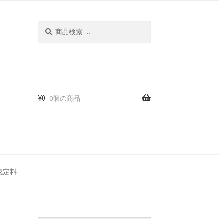
セ
検
検
索
索
対
象:
¥
0
0個の商品
認定料